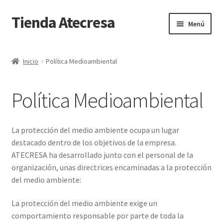
Tienda Atecresa
Ir
Ir
Menú
a
al
la
contenido
Inicio
navegación
Inicio
Política Medioambiental
Carrito
Política Medioambiental
Condiciones generales de venta
Finalizar compra
La protección del medio ambiente ocupa un lugar
destacado dentro de los objetivos de la empresa.
Mi cuenta
ATECRESA ha desarrollado junto con el personal de la
organización, unas directrices encaminadas a la protección
Política de Privacidad
del medio ambiente:
La protección del medio ambiente exige un
Política Medioambiental
comportamiento responsable por parte de toda la